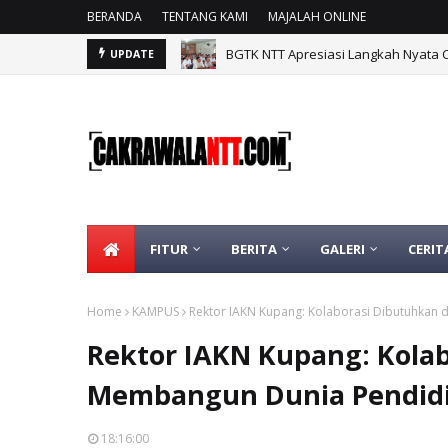
BERANDA
TENTANG KAMI
MAJALAH ONLINE
BGTK NTT Apresiasi Langkah Nyata 
UPDATE
FITUR
BERITA
GALERI
CERIT
Home
KAMPUS
Rektor IAKN Kupang: Kolaborasi Dibutuhkan
Rektor IAKN Kupang: Kola
Membangun Dunia Pendid
18:16:00