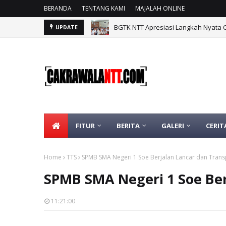
BERANDA
TENTANG KAMI
MAJALAH ONLINE
BGTK NTT Apresiasi Langkah Nyata 
UPDATE
FITUR
BERITA
GALERI
CERIT
Home
TTS
SPMB SMA Negeri 1 Soe Berjalan Lancar dan Tran
SPMB SMA Negeri 1 Soe Ber
11:21:00