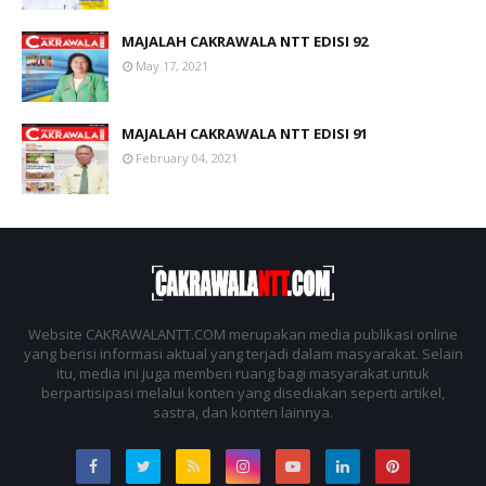
MAJALAH CAKRAWALA NTT EDISI 92
May 17, 2021
MAJALAH CAKRAWALA NTT EDISI 91
February 04, 2021
Website CAKRAWALANTT.COM merupakan media publikasi online
yang berisi informasi aktual yang terjadi dalam masyarakat. Selain
itu, media ini juga memberi ruang bagi masyarakat untuk
berpartisipasi melalui konten yang disediakan seperti artikel,
sastra, dan konten lainnya.