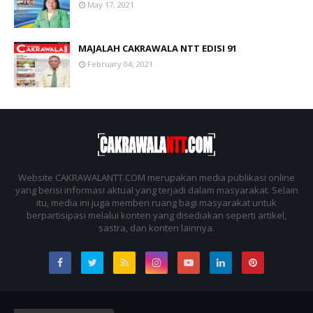
May 17, 2021
MAJALAH CAKRAWALA NTT EDISI 91
February 04, 2021
Website CAKRAWALANTT.COM merupakan media publikasi online
yang berisi informasi aktual yang terjadi dalam masyarakat. Selain
itu, media ini juga memberi ruang bagi masyarakat untuk
berpartisipasi melalui konten yang disediakan seperti artikel,
sastra, dan konten lainnya.