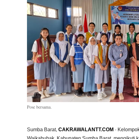
Pose bersama.
Sumba Barat,
CAKRAWALANTT.COM
-
Kelompok
Waikabubak, Kabupaten Sumba Barat, mengikuti k