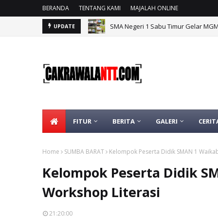
BERANDA
TENTANG KAMI
MAJALAH ONLINE
SMA Negeri 1 Sabu Timur Gelar MG
UPDATE
BGTK NTT Apresiasi Langkah Nyata 
FITUR
BERITA
GALERI
CERIT
Home
SUMBA BARAT
Kelompok Peserta Didik SMAN 1 Waikabu
Kelompok Peserta Didik S
Workshop Literasi
21:20:00