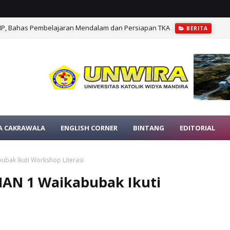
MP, Bahas Pembelajaran Mendalam dan Persiapan TKA
BERITA
Cakrawala NTT, Dukung Penguatan Literasi Berbasis Asesmen Minat dan B
A CAKRAWALA
ENGLISH CORNER
BINTANG
EDITORIAL
bak Ikuti Workshop Literasi
MAN 1 Waikabubak Ikuti