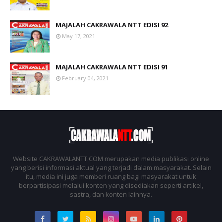
MAJALAH CAKRAWALA NTT EDISI 92
May 17, 2021
MAJALAH CAKRAWALA NTT EDISI 91
February 04, 2021
Website CAKRAWALANTT.COM merupakan media publikasi online
yang berisi informasi aktual yang terjadi dalam masyarakat. Selain
itu, media ini juga memberi ruang bagi masyarakat untuk
berpartisipasi melalui konten yang disediakan seperti artikel,
sastra, dan konten lainnya.