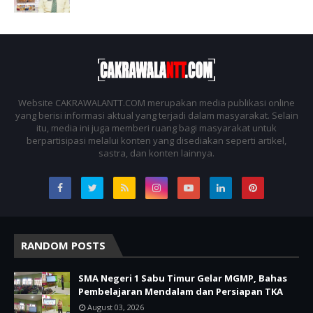
Website CAKRAWALANTT.COM merupakan media publikasi online
yang berisi informasi aktual yang terjadi dalam masyarakat. Selain
itu, media ini juga memberi ruang bagi masyarakat untuk
berpartisipasi melalui konten yang disediakan seperti artikel,
sastra, dan konten lainnya.
RANDOM POSTS
SMA Negeri 1 Sabu Timur Gelar MGMP, Bahas
Pembelajaran Mendalam dan Persiapan TKA
August 03, 2026