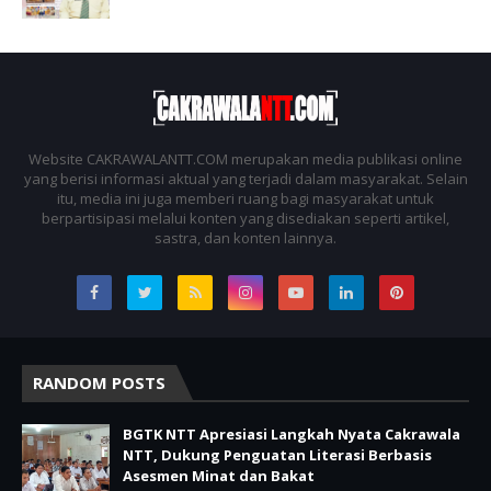
Website CAKRAWALANTT.COM merupakan media publikasi online
yang berisi informasi aktual yang terjadi dalam masyarakat. Selain
itu, media ini juga memberi ruang bagi masyarakat untuk
berpartisipasi melalui konten yang disediakan seperti artikel,
sastra, dan konten lainnya.
RANDOM POSTS
BGTK NTT Apresiasi Langkah Nyata Cakrawala
NTT, Dukung Penguatan Literasi Berbasis
Asesmen Minat dan Bakat