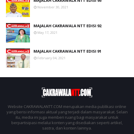
MAJALAH CAKRAWALA NTT EDISI 95
November 30, 2021
MAJALAH CAKRAWALA NTT EDISI 92
May 17, 2021
MAJALAH CAKRAWALA NTT EDISI 91
February 04, 2021
Website CAKRAWALANTT.COM merupakan media publikasi online
yang berisi informasi aktual yang terjadi dalam masyarakat. Selain
itu, media ini juga memberi ruang bagi masyarakat untuk
berpartisipasi melalui konten yang disediakan seperti artikel,
sastra, dan konten lainnya.