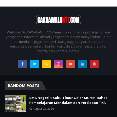
Website CAKRAWALANTT.COM merupakan media publikasi online
yang berisi informasi aktual yang terjadi dalam masyarakat. Selain
itu, media ini juga memberi ruang bagi masyarakat untuk
berpartisipasi melalui konten yang disediakan seperti artikel,
sastra, dan konten lainnya.
RANDOM POSTS
SMA Negeri 1 Sabu Timur Gelar MGMP, Bahas
Pembelajaran Mendalam dan Persiapan TKA
August 03, 2026