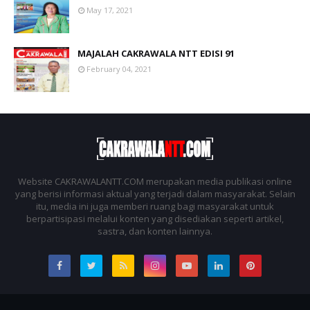
May 17, 2021
MAJALAH CAKRAWALA NTT EDISI 91
February 04, 2021
Website CAKRAWALANTT.COM merupakan media publikasi online
yang berisi informasi aktual yang terjadi dalam masyarakat. Selain
itu, media ini juga memberi ruang bagi masyarakat untuk
berpartisipasi melalui konten yang disediakan seperti artikel,
sastra, dan konten lainnya.