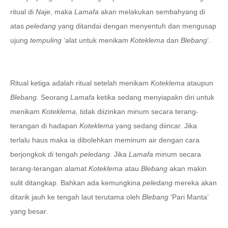
ritual di
Naje
, maka
Lamafa
akan melakukan sembahyang di
atas
peledang
yang ditandai dengan menyentuh dan mengusap
ujung
tempuling
‘alat untuk menikam
Koteklema
dan
Blebang
’.
Ritual ketiga adalah ritual setelah menikam
Koteklema
ataupun
Blebang
. Seorang
Lamafa
ketika sedang menyiapakn diri untuk
menikam
Koteklema,
tidak diizinkan minum secara terang-
terangan di hadapan
Koteklema
yang sedang diincar. Jika
terlalu haus maka ia dibolehkan meminum air dengan cara
berjongkok di tengah
peledang
. Jika
Lamafa
minum secara
terang-terangan alamat
Koteklema
atau
Blebang
akan makin
sulit ditangkap. Bahkan ada kemungkina
peledang
mereka akan
ditarik jauh ke tengah laut terutama oleh
Blebang
‘Pari Manta’
yang besar.