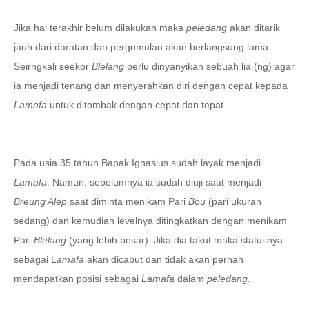
Jika hal tera
k
hir belum dilakukan maka
peledang
akan ditarik
jauh dari daratan dan pergumulan akan berlangsung lama.
Seirngkali seekor
Blelang
perlu dinyanyikan sebuah lia (ng) agar
ia menjadi tenang dan menyerahkan diri dengan cepat kepada
Lamafa
untuk ditombak dengan cepat dan tepat.
Pada usia 35 tahun Bapak Ignasius sudah layak menjadi
Lamafa
. Namun, sebelumnya ia sudah diuji saat menjadi
Breung Alep
saat diminta menikam Pari
Bou
(pari ukuran
sedang) dan kemudian levelnya ditingkatkan dengan menikam
Pari
Blelang
(yang lebih besar). Jika dia takut maka statusnya
sebagai L
amafa
akan dicabut dan tidak akan pernah
mendapatkan posisi sebagai
Lamafa
dalam
peledang.