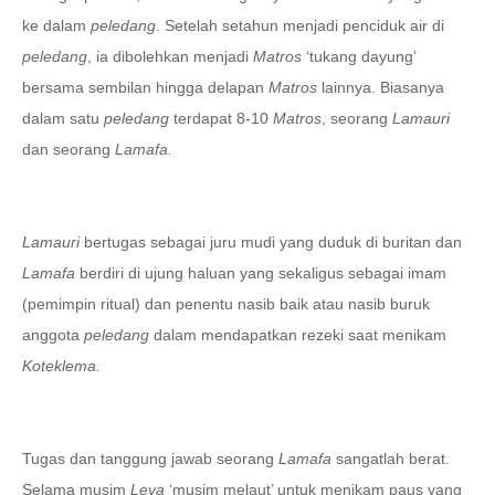
ke dalam
peledang
. Setelah setahun menjadi penciduk air di
peledang
, ia dibolehkan menjadi
Matros
‘tukang dayung’
bersama sembilan hingga delapan
Matros
lainnya. Biasanya
dalam satu
peledang
terdapat 8
-
10
Matros
, seorang
Lamauri
dan seorang
Lamafa.
Lamauri
bertugas sebagai juru mudi yang duduk di buritan dan
Lamafa
berdiri di ujung haluan yang sekaligus sebagai imam
(pemimpin ritual) dan penentu nasib baik atau nasib buruk
anggota
peledang
dalam mendapatkan rezeki saat menikam
Koteklema.
Tugas dan tanggung
jawab seorang
Lamafa
sangatlah berat.
Selama musim
Leva
‘musim melaut’ untuk menikam paus yang