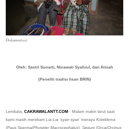
Dokumentasi.
Oleh: Sastri Sunarti, Ninawati Syahrul, dan Atisah
(
Peneliti tradisi lisan BRIN)
Lembata,
CAKRAWALANTT.COM
- Malam makin larut saat
kami masih merekam
Lia-Lia
‘syair-syair’ merayu
Koteklema
(Paus Sperma/
Physeter Macrocephalus
),
Seguni
(Orca/
Orcinus