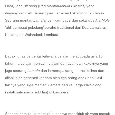
Orca
), dan
Blebang
(Pari Manta/
Mobula Birostris
) yang
dinyanyikan oleh Bapak Ignasius Seran Blikololong, 75 tahun.
Seorang mantan
Lamafa
‘penikam paus’ dan sekaligus
Ata Mole
‘ahli pembuat peledang’ perahu tradisional dari Dsa Lamalera,
Kecamatan Wulandoni, Lembata.
Bapak Ignas bercerita bahwa ia belajar melaut pada usia 15
tahun. Ia belajar menjadi nelayan dari ayah dan kakeknya yang
juga seorang
Lamafa
dan ia merupakan generasi kelima dan
dilanjutkan generasi keenam oleh tiga orang anak-anak laki-
lakinya yang juga menjadi
Lamafa
dari keluarga Blikololong
(salah satu nama subklan) di Lamalera.
Sebagai pemula
,
ia memulai tugasnya menciduk air yang masuk