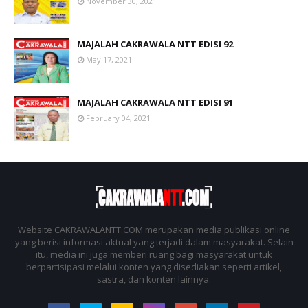
November 30, 2021
MAJALAH CAKRAWALA NTT EDISI 92
May 17, 2021
MAJALAH CAKRAWALA NTT EDISI 91
February 04, 2021
Website CAKRAWALANTT.COM merupakan media publikasi online
yang berisi informasi aktual yang terjadi dalam masyarakat. Selain
itu, media ini juga memberi ruang bagi masyarakat untuk
berpartisipasi melalui konten yang disediakan seperti artikel,
sastra, dan konten lainnya.