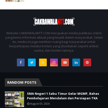
Website CAKRAWALANTT.COM merupakan media publikasi online
yang berisi informasi aktual yang terjadi dalam masyarakat. Selain
itu, media ini juga memberi ruang bagi masyarakat untuk
berpartisipasi melalui konten yang disediakan seperti artikel,
sastra, dan konten lainnya.
RANDOM POSTS
SMA Negeri 1 Sabu Timur Gelar MGMP, Bahas
Pembelajaran Mendalam dan Persiapan TKA
August 03, 2026