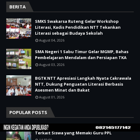
BERITA
SMKS Swakarsa Ruteng Gelar Workshop
Literasi, Kadis Pendidikan NTT Tekankan
Literasi sebagai Budaya Sekolah
August 04, 2026
SMA Negeri 1 Sabu Timur Gelar MGMP, Bahas
Pembelajaran Mendalam dan Persiapan TKA
August 03, 2026
BGTK NTT Apresiasi Langkah Nyata Cakrawala
NTT, Dukung Penguatan Literasi Berbasis
Asesmen Minat dan Bakat
August 01, 2026
POPULAR POSTS
Ini Tanggapan Kepsek SMAN 8 Kota Kupang
Terkait Siswa yang Memaki Guru PPL
14:50:00