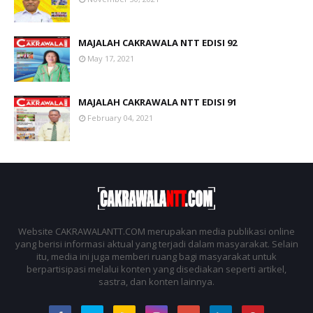
MAJALAH CAKRAWALA NTT EDISI 92
May 17, 2021
MAJALAH CAKRAWALA NTT EDISI 91
February 04, 2021
Website CAKRAWALANTT.COM merupakan media publikasi online
yang berisi informasi aktual yang terjadi dalam masyarakat. Selain
itu, media ini juga memberi ruang bagi masyarakat untuk
berpartisipasi melalui konten yang disediakan seperti artikel,
sastra, dan konten lainnya.