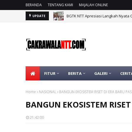
BERANDA
TENTANG KAMI
MAJALAH ONLINE
BGTK NTT Apresiasi Langkah Nyata 
UPDATE
FITUR
BERITA
GALERI
CERIT
Home
NASIONAL
BANGUN EKOSISTEM RISET DI ERA BARU PA
BANGUN EKOSISTEM RISET
21:42:00