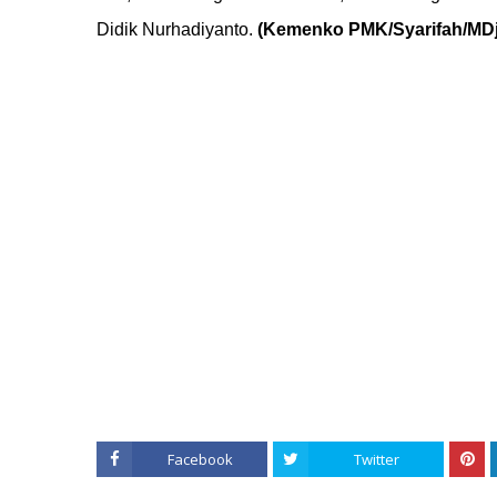
Didik Nurhadiyanto.
(Kemenko PMK/
Syarifah
/MDj
Facebook
Twitter