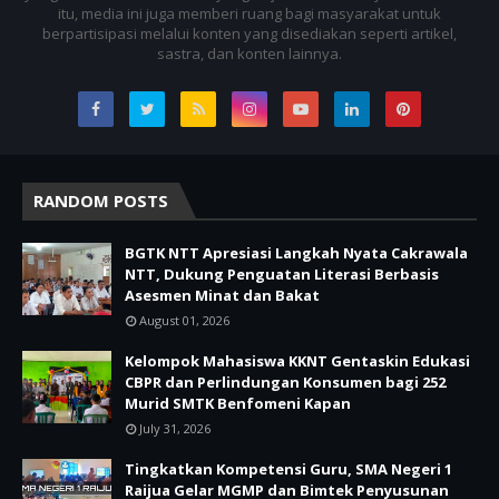
itu, media ini juga memberi ruang bagi masyarakat untuk
berpartisipasi melalui konten yang disediakan seperti artikel,
sastra, dan konten lainnya.
RANDOM POSTS
BGTK NTT Apresiasi Langkah Nyata Cakrawala
NTT, Dukung Penguatan Literasi Berbasis
Asesmen Minat dan Bakat
August 01, 2026
Kelompok Mahasiswa KKNT Gentaskin Edukasi
CBPR dan Perlindungan Konsumen bagi 252
Murid SMTK Benfomeni Kapan
July 31, 2026
Tingkatkan Kompetensi Guru, SMA Negeri 1
Raijua Gelar MGMP dan Bimtek Penyusunan