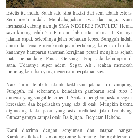
Estetis itu indah. Salah satu sifat hakiki dari seni adalah estetis.
Seni mesti indah. Membahagiakan jiwa dan raga. Kami
memasuki cabang menuju SMA NEGERI 2 FATULEU. Hemat
saya kurang lebih 5-7 Km dari bibir jalan utama. 1 Km nya
jalanan aspal, selebihnya jalan bebatuan lepas. Sungguh indah,
damai dan tenang menikmati jalan berlubang, karena di kiri dan
kanannya hamparan tanaman kerajinan petani menghias sejauh
mata memandang. Panas. Gersang. Tetapi ada kehidupan di
sana. Udaranya super adem. Segar. Ah... seakan memecah
monolog keriuhan yang menemani perjalanan saya.
Naik turun lembah adalah kekhasan jalanan di kampung.
Sungguh, ini sebenarnya keindahan gambaran seni rupa 3
dimensi yang sangat fenomenal. Seakan menghempaskan segala
keresahan dan kegelisahan yang ada di otak. Mungkin karena
diguncang kuda pacu yang asik melintasi jalan berlubang.
Guncangannya sampai otak. Baik juga.
Bergetar. Hehehe...
Kami diterima dengan senyuman dan tatapan hangat.
Karakteristik kekhasan orang orang kampung. Jarang ditemui di