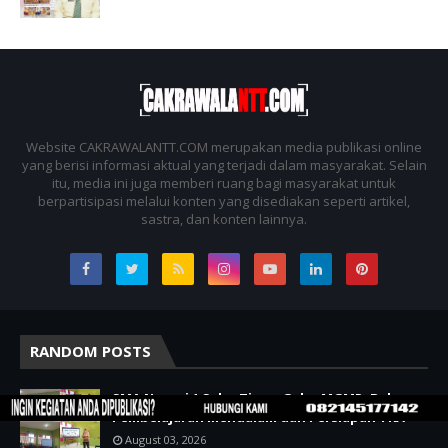
Website CAKRAWALANTT.COM merupakan media publikasi online
yang berisi informasi aktual yang terjadi dalam masyarakat. Selain
itu, media ini juga memberi ruang bagi masyarakat untuk
berpartisipasi melalui konten yang disediakan seperti artikel,
sastra, dan konten lainnya.
RANDOM POSTS
SMA Negeri 1 Sabu Timur Gelar MGMP, Bahas
Pembelajaran Mendalam dan Persiapan TKA
August 03, 2026