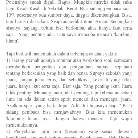
Potensinya sudah digali. Bagus. Mungkin mereka tidak suka
lagu Kisah Kasih di Sekolah. Berat. Biar sidang pembaca saja.
10% pesertanya ada sumber daya, tinggal dikembangkan. Bisa,
tapi harus dibiasakan. Sisipkan sedikit ilmu. Aman. Sedangkan
sisanya, sayang, belum bisa berlomba, alias hanya ikut serta
saja.
Yang penting ada. Lalu saya mencoba mencari 'kambing
hitam'.
Tapi berhasil menemukan dalam beberapa catatan, yakni:
1) Jarang pernah adanya seminar atau workshop seni, semacam
memberikan pengertian dan pengarahan supaya sepaham
tentang berkesenian yang baik dan benar. Supaya sekolah yang
juara, jangan juara terus, dan sebaliknya, sekolah yang tidak
juara, hanya ikut serta saja. Biar saja. Yang penting ikut. Juara
tidak penting. Memang juara tidak penting, tapi kebenaran setiap
ilmu itu ada dalam setiap spirit mencari dan mencapai juara.
Asalkan spirit yang baik. Jujur. Adil. Ini tugasnya siapa? Pasti
sidang pembaca bisa menjawabnya. Biar kita menemukan
'kambing hitam nya'. Jangan hanya mencari. Tapi wajib
menemukannya.
2) Penyebaran guru seni (kesenian) yang sesuai dengan
kualifikasi akademik belum merata. Sahabat saya, Pak Umbu,