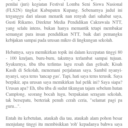
penilai (juri) kegiatan Festival Lomba Seni Siswa Nasional
(FLS2N) tingkat Kabupaten Kupang. Sebenarnya judul ini
terganggu dari ulasan menarik nan renyah dari sahabat saya,
Gusti Rikarno, Direktur Media Pendidikan Cakrawala NTT,
yang selalu intens, bukan hanya memantik tetapi membakar
semangat para insan pendidikan NTT, baik dari pemangku
kebijakan sampai pada urusan mikro di lingkungan sekolah.
Hebatnya, saya memikirkan topik ini dalam kecepatan tinggi 80
- 100 km/jam, buru-buru, takutnya terlambat sampai tujuan.
Syukurnya, tiba tiba terlintas lagu resah dan gelisah; Kisah
Kasih di Sekolah, menemani perjalanan saya. Sambil nyanyi-
nyanyi, saya terus 'tancap gas'. Tapi, hati saya terus terusik. Saya
berpikir, apa urusan saya memikirkan hal pelik ini? Saya siapa?
Urusan apa? Eh, tiba tiba di sudut tikungan tajam sebelum hutan
Camplong, seorang bocah lugu, berpakaian seragam sekolah,
tak bersepatu, berteriak penuh cerah ceria, "selamat pagi pa
guru...".
Entah itu kebetulan, ataukah dia tau, ataukah alam pohon besar
menjulang tinggi itu membisikkan 'roh' kepadanya bahwa saya