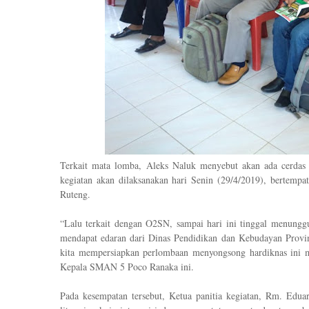
Terkait
mata lomba,
Aleks Naluk menyebut akan ada
cerdas
kegiatan akan dilaksanakan hari Senin
(
29
/4/
2019
),
bertempa
Ruteng
.
“Lalu terkait dengan O2SN
,
sampai hari ini tinggal menunggu
mendapat edaran dari Dinas Pendidikan
dan Kebudayan
Provi
kita mempersiapkan perlombaan menyongsong hardiknas ini m
Kepala SMAN 5 Poco Ranaka ini.
Pada kesempatan tersebut, Ketua panitia kegiatan, Rm. Eduar