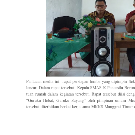
Pantauan media ini, rapat persiapan lomba yang dipimpin
Sek
lancar. Dalam rapat tersebut, Kepala
SMA
S K
Pancasila Boro
tuan rumah dalam kegiatan
tersebut. Rapat tersebut diisi de
“
Guruku Hebat
,
Guruku Sayang
”
oleh pimpinan umum Med
tersebut diterbitkan berkat kerja sama MKKS Manggrai Timur