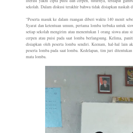
literasi
yakni
c
ipta puisi dan cerpen
,
tuturnya, terdapat
gamba
sekolah
.
Dalam diskusi terakhir bahwa tidak disiapkan naskah 
“
Peserta masuk ke dalam ruangan diberi waktu 140 menit sebel
Syarat dan ketentuan umum, pertama lomba terbuka untuk sis
setiap sekolah mengirim atau menentukan 1 orang siswa atau s
cerpen atau puisi pada saat lomba berlangsung
.
Ke
lima
,
panit
disiapkan oleh peserta lomba sendiri
.
Keenam,
hal-hal lain ak
peserta lomba pada saat lomba
.
Kedelapan, tim juri ditentukan
mata lomba.