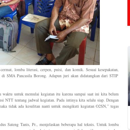
 cermat
,
lomba litera
si
, cerpen
,
puisi
,
dan komik
.
Sesuai
ke
sepakat
an,
t di SMA Pancasila Borong
. Adapun juri akan didatangkan dari
STIP
 waktu untuk memulai kegiatan itu karena sampai saat ini kita belum
nsi
NTT
tentang jadwal kegiatan
.
Pada intinya kita selalu siap. Dengan
aka tidak ada kesulitan nanti untuk mengikuti kegiatan O2SN,
”
tegas
dus Sateng Tanis, Pr., menjelaskan beberapa hal teknis.
Untuk lomba