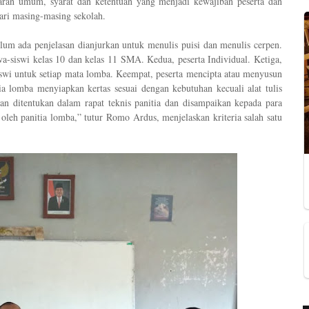
ran umum, syarat dan ketentuan yang menjadi kewajiban peserta dan
dari masing-masing sekolah
.
um ada penjelasan dianjurkan untuk menulis puisi dan menulis cerpen.
wa-siswi kelas 10 dan kelas 11 SMA
.
Kedua
,
peserta Individual
.
Ketiga
,
iswi untuk setiap mata lomba
.
Keempat
,
peserta mencipta atau menyusun
ia lomba menyiapkan kertas sesuai dengan kebutuhan kecuali alat tulis
an ditentukan dalam rapat teknis panitia
d
an disampaikan kepada para
 oleh panitia lomba,
” tutur
Romo Ardus
, menjelaskan kriteria salah satu