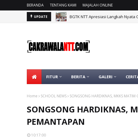
BERANDA
TENTANG KAMI
MAJALAH ONLINE
BGTK NTT Apresiasi Langkah Nyata 
UPDATE
FITUR
BERITA
GALERI
CERIT
Home
SCHOOL NEWS
SONGSONG HARDIKNAS, MKKS MATIM 
SONGSONG HARDIKNAS, M
PEMANTAPAN
10:17:00