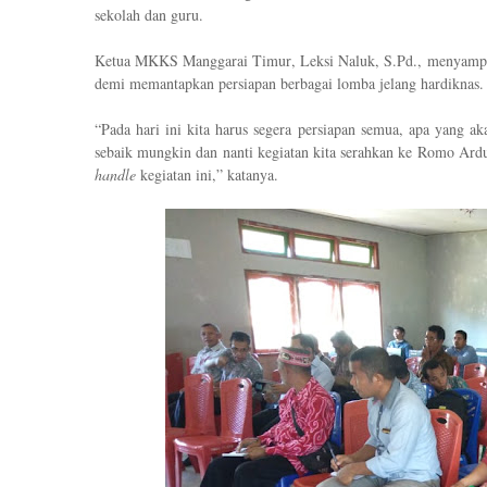
sekolah dan guru
.
Ketua MKKS
Manggarai Timur
, Leksi Naluk
, S.Pd.,
menyampa
demi memantapkan persiapan berbagai lomba jelang hardiknas.
“P
ada hari ini kita harus segera persiapan semua, apa yang a
sebaik mungkin dan nanti kegiatan kita serahkan ke
Romo Ard
handle
kegiatan ini,
”
kata
nya.