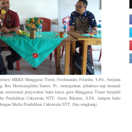
retaris MKKS
Manggarai Timur,
Ferdinandus Fifardin,
S.Pd., berjalan
ng
,
Rm.
Hermenegildus Sanusi,
Pr
., menegaskan, pihaknya
siap menjadi
ngan seremonial
penyerahan buku karya guru Manggarai Timur
ber
judul
ia Pendidikan Cakrawala NTT
, Gusty Rikarno, S.Fil. Adapun buku
 dengan Media Pendidikan Cakrawala NTT. (Ino sengkang)