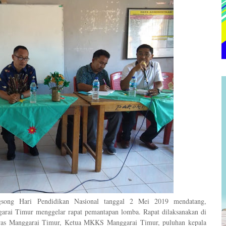
gsong Har
i Pen
di
di
k
an
Nas
ional
tanggal 2 Mei 2019
mendatang
,
arai Timur
menggelar rapat pemantapan lomba. Rapat
dilaksanakan
di
was Manggarai Timur, Ketua MKKS Manggarai Timur, puluhan kepala