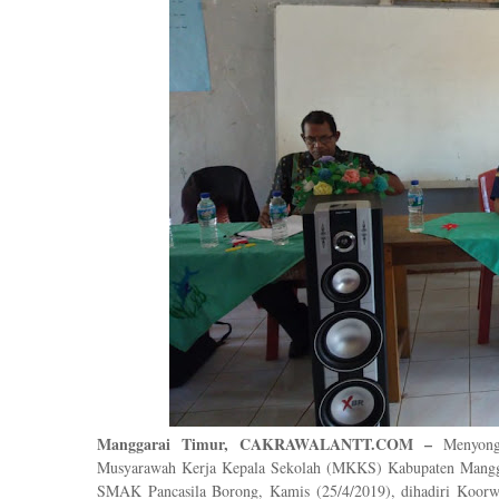
Manggarai Timur,
CAKRAWALANTT.
COM –
Menyon
Musyarawah Kerja Kepala Sekolah (MKKS)
Kabupaten Mangg
SMAK Pancasila Borong
,
Kamis
(
25
/4/
2019
), d
ihadiri Koor