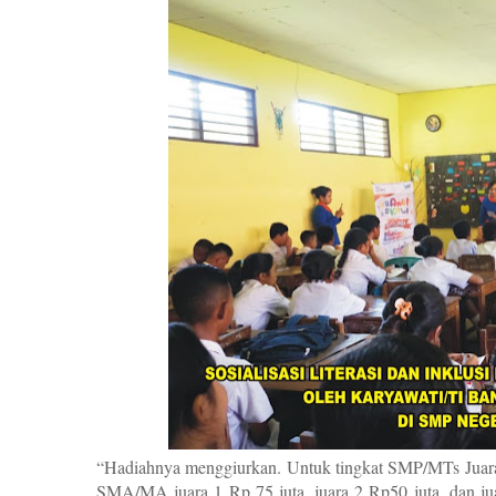
“Hadiahnya menggiurkan. Untuk tingkat SMP/MTs Juara 1
SMA/MA juara 1 Rp 75 juta, juara 2 Rp50 juta, dan jua