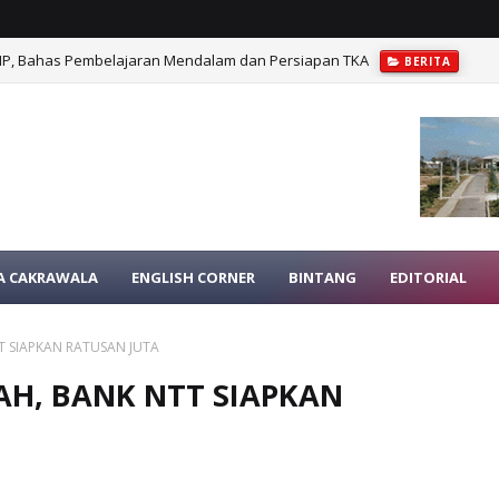
Cakrawala NTT, Dukung Penguatan Literasi Berbasis Asesmen Minat dan B
A CAKRAWALA
ENGLISH CORNER
BINTANG
EDITORIAL
T SIAPKAN RATUSAN JUTA
AH, BANK NTT SIAPKAN