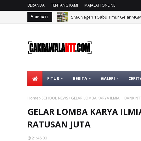
BERANDA
TENTANG KAMI
MAJALAH ONLINE
BGTK NTT Apresiasi Langkah Nyata 
UPDATE
FITUR
BERITA
GALERI
CERIT
Home
SCHOOL NEWS
GELAR LOMBA KARYA ILMIAH, BANK NT
GELAR LOMBA KARYA ILMI
RATUSAN JUTA
21:46:00