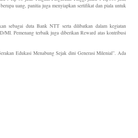
berupa uang, panitia juga menyiapkan sertifikat dan piala untuk
an sebagai duta Bank NTT serta dilibatkan dalam kegiatan
/MI. Pemenang terbaik juga diberikan Reward atas kontribusi
Gerakan Edukasi Menabung Sejak dini Generasi Milenial”. Ada