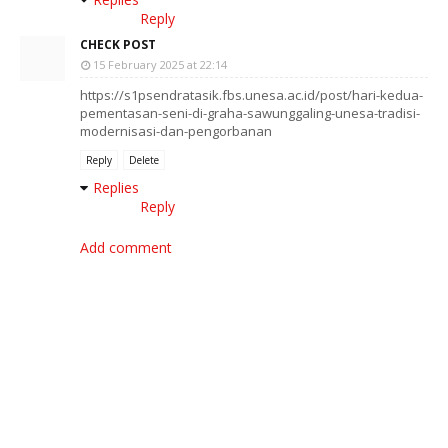
Reply
CHECK POST
15 February 2025 at 22:14
https://s1psendratasik.fbs.unesa.ac.id/post/hari-kedua-
pementasan-seni-di-graha-sawunggaling-unesa-tradisi-
modernisasi-dan-pengorbanan
Reply
Delete
Replies
Reply
Add comment