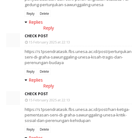
gedung-pertunjukan-sawunggaling-unesa
Reply
Delete
Replies
Reply
CHECK POST
15 February 2025 at 22:13
https://s1psendratasik.fbs.unesa.ac.id/post/pertunjukan-
seni-di-graha-sawunggaling-unesa-kisah-tragis-dan-
perenungan-budaya
Reply
Delete
Replies
Reply
CHECK POST
15 February 2025 at 22:13
https://s1psendratasik.fbs.unesa.ac.id/post/hari-ketiga-
pementasan-seni-di-graha-sawunggaling-unesa-kritik-
sosial-dan-perenungan-kehidupan
Reply
Delete
Replies