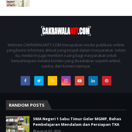
Website CAKRAWALANTT.COM merupakan media publikasi online
yang berisi informasi aktual yang terjadi dalam masyarakat. Selain
itu, media ini juga memberi ruang bagi masyarakat untuk
berpartisipasi melalui konten yang disediakan seperti artikel,
sastra, dan konten lainnya.
RANDOM POSTS
SMA Negeri 1 Sabu Timur Gelar MGMP, Bahas
Pembelajaran Mendalam dan Persiapan TKA
August 03, 2026