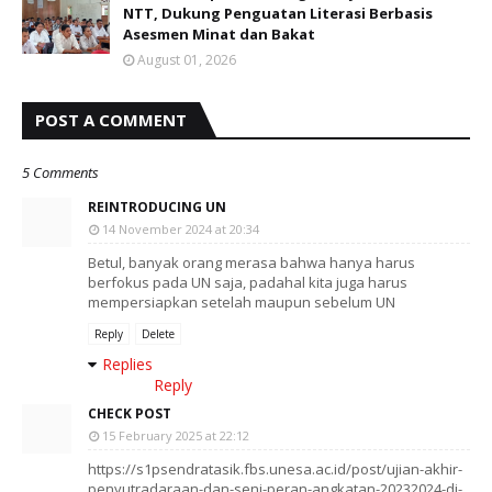
NTT, Dukung Penguatan Literasi Berbasis
Asesmen Minat dan Bakat
August 01, 2026
POST A COMMENT
5 Comments
REINTRODUCING UN
14 November 2024 at 20:34
Betul, banyak orang merasa bahwa hanya harus
berfokus pada UN saja, padahal kita juga harus
mempersiapkan setelah maupun sebelum UN
Reply
Delete
Replies
Reply
CHECK POST
15 February 2025 at 22:12
https://s1psendratasik.fbs.unesa.ac.id/post/ujian-akhir-
penyutradaraan-dan-seni-peran-angkatan-20232024-di-