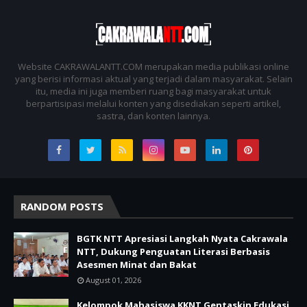
Website CAKRAWALANTT.COM merupakan media publikasi online
yang berisi informasi aktual yang terjadi dalam masyarakat. Selain
itu, media ini juga memberi ruang bagi masyarakat untuk
berpartisipasi melalui konten yang disediakan seperti artikel,
sastra, dan konten lainnya.
RANDOM POSTS
BGTK NTT Apresiasi Langkah Nyata Cakrawala
NTT, Dukung Penguatan Literasi Berbasis
Asesmen Minat dan Bakat
August 01, 2026
Kelompok Mahasiswa KKNT Gentaskin Edukasi