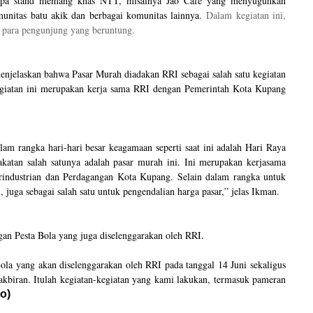
rapa stand memang khas NTT, misalnya Jao Cafe yang menyuguhkan
munitas batu akik dan berbagai komunitas lainnya.
Dalam kegiatan ini,
 para pengunjung yang beruntung.
jelaskan bahwa Pasar Murah diadakan RRI sebagai salah satu kegiatan
egiatan ini merupakan kerja sama RRI dengan Pemerintah Kota Kupang
lam rangka hari-hari besar keagamaan seperti saat ini adalah Hari Raya
rakatan salah satunya adalah pasar murah ini. Ini merupakan kerjasama
industrian dan Perdagangan Kota Kupang. Selain dalam rangka untuk
uga sebagai salah satu untuk pengendalian harga pasar,” jelas Ikman.
an Pesta Bola yang juga diselenggarakan oleh RRI.
Bola yang akan diselenggarakan oleh RRI pada tanggal 14 Juni sekaligus
kbiran. Itulah kegiatan-kegiatan yang kami lakukan, termasuk pameran
o)