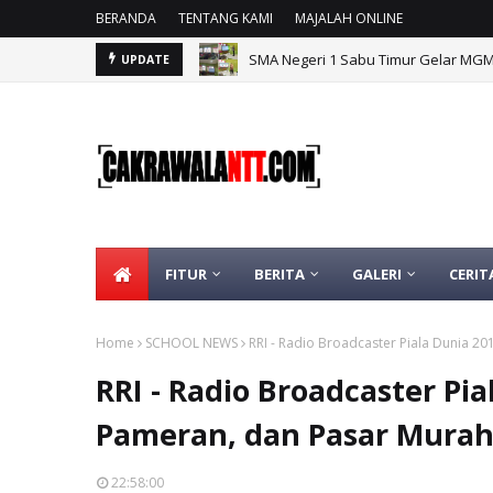
BERANDA
TENTANG KAMI
MAJALAH ONLINE
SMA Negeri 1 Sabu Timur Gelar MG
UPDATE
FITUR
BERITA
GALERI
CERIT
Home
SCHOOL NEWS
RRI - Radio Broadcaster Piala Dunia 2
RRI - Radio Broadcaster Pia
Pameran, dan Pasar Mura
22:58:00