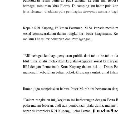
pembukaan resmi pameran pada tanggal 12 Juni ini. Bebe
berbagai minuman khas Flores. Di samping itu hadir pula ko
jelas Herman, diadakan pula pembagian
doorprize
menarik bagi
Kepala RRI Kupang, Ir.Ikman Posumah, M.Si. kepada media men
sosial kemasyarakatan dalam rangka hari besar keagamaan. K
melalui Dinas Perindustrian dan Perdagangan.
“RRI sebagai lembaga penyiaran publik dari tahun ke tahun da
Idul Fitri selalu melakukan kegiatan-kegiatan sosial kemasya
RRI dengan Pemerintah Kota Kupang dalam hal ini Dinas Per
memenuhi kebutuhan bahan pokok khususnya untuk umat Islam, j
Ikman juga menjelaskan bahwa Pasar Murah ini bersamaan deng
“Dalam rangkaian ini, kegiatan ini berbarengan dengan Pesta 
pada malam lebaran. Jadi ada pembukaan piala dunia, malam ta
bazar di kompleks RRI Kupang,” jelas Ikman.
(Lenzho/Rez