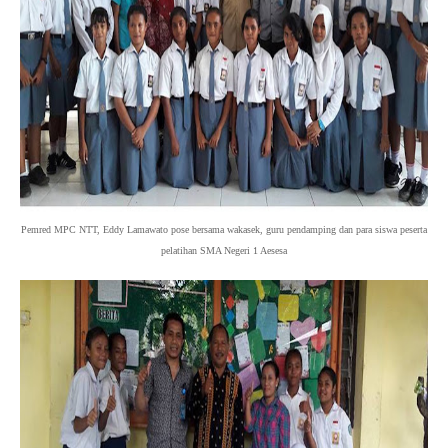
Pemred MPC NTT, Eddy Lamawato pose bersama wakasek, guru pendamping dan para siswa peserta
pelatihan SMA Negeri 1 Aesesa