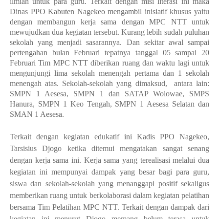
ilmiah untuk para guru. Terkait dengan misi literasi ini maka
Dinas PPO Kabuten Nagekeo mengambil inisiatif khusus yaitu
dengan membangun kerja sama dengan MPC NTT untuk
mewujudkan dua kegiatan tersebut. Kurang lebih sudah puluhan
sekolah yang menjadi sasarannya. Dan sekitar awal sampai
pertengahan bulan Februari tepatnya tanggal 05 sampai 20
Februari Tim MPC NTT diberikan ruang dan waktu lagi untuk
mengunjungi lima sekolah menengah pertama dan 1 sekolah
menengah atas. Sekolah-sekolah yang dimaksud,
antara lain:
SMPN 1 Aesesa, SMPN 1 dan SATAP Wolowae, SMPS
Hanura, SMPN 1 Keo Tengah, SMPN 1 Aesesa Selatan dan
SMAN 1 Aesesa.
Terkait dengan kegiatan edukatif ini Kadis PPO Nagekeo,
Tarsisius Djogo ketika ditemui mengatakan sangat senang
dengan kerja sama ini. Kerja sama yang terealisasi melalui dua
kegiatan ini mempunyai dampak yang besar bagi para guru,
siswa dan sekolah-sekolah yang menanggapi positif sekaligus
memberikan ruang untuk berkolaborasi dalam kegiatan pelatihan
bersama Tim Pelatihan MPC NTT. Terkait dengan dampak dari
kegiatan ini menurut Djogo memang belum terasa untuk