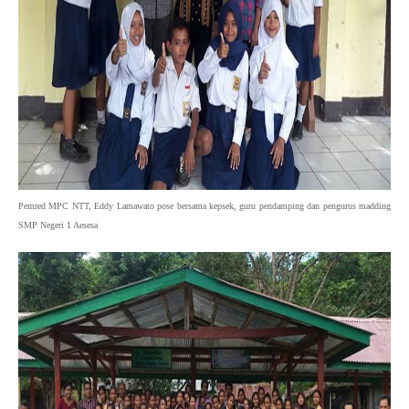
Pemred MPC NTT, Eddy Lamawato pose bersama kepsek, guru pendamping dan pengurus madding
SMP Negeri 1 Aesesa