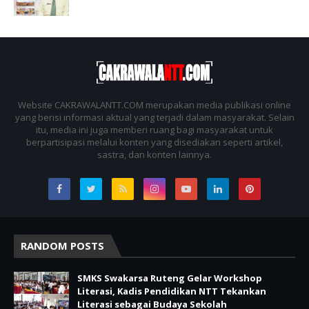
Website CAKRAWALANTT.COM merupakan media publikasi online
yang berisi informasi aktual yang terjadi dalam masyarakat. Selain
itu, media ini juga memberi ruang bagi masyarakat untuk
berpartisipasi melalui konten yang disediakan seperti artikel,
sastra, dan konten lainnya.
RANDOM POSTS
SMKS Swakarsa Ruteng Gelar Workshop
Literasi, Kadis Pendidikan NTT Tekankan
Literasi sebagai Budaya Sekolah