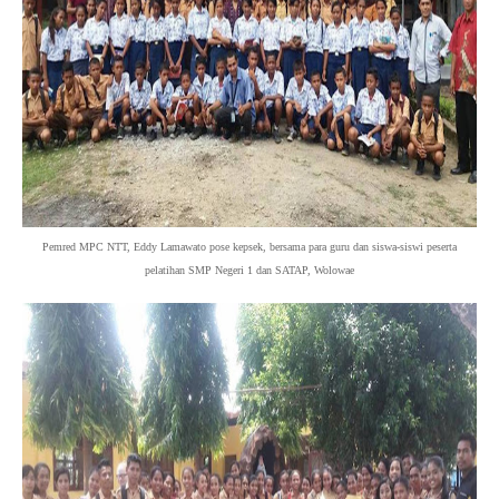
Pemred MPC NTT, Eddy Lamawato pose kepsek, bersama para guru dan siswa-siswi peserta
pelatihan SMP Negeri 1 dan SATAP, Wolowae