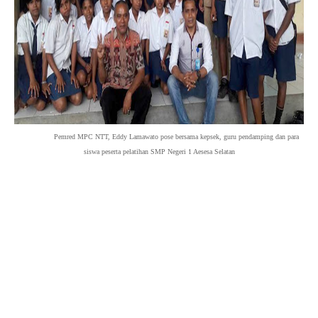
Pemred MPC NTT, Eddy Lamawato pose bersama kepsek, guru pendamping dan para
siswa peserta pelatihan SMP Negeri 1 Aesesa Selatan