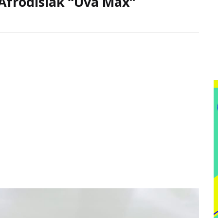
frodisiak “Uva Max”