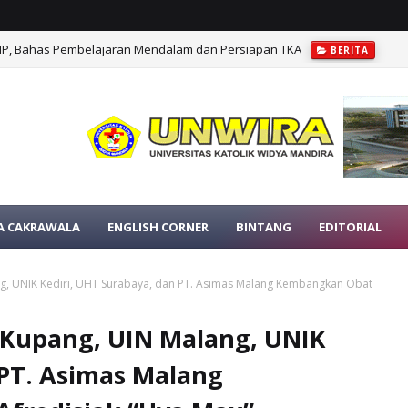
MP, Bahas Pembelajaran Mendalam dan Persiapan TKA
BERITA
A CAKRAWALA
ENGLISH CORNER
BINTANG
EDITORIAL
ng, UNIK Kediri, UHT Surabaya, dan PT. Asimas Malang Kembangkan Obat
a Kupang, UIN Malang, UNIK
 PT. Asimas Malang