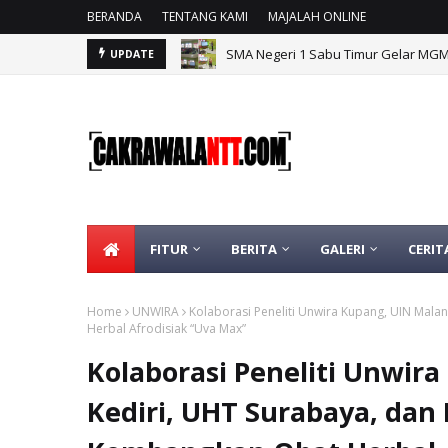
BERANDA
TENTANG KAMI
MAJALAH ONLINE
SMA Negeri 1 Sabu Timur Gelar MG
UPDATE
FITUR
BERITA
GALERI
CERIT
Home
UNWIRA
Kolaborasi Peneliti Unwira Kupang, UIN Mala
Herbal Afrodisiak “Uva Max”
Kolaborasi Peneliti Unwir
Kediri, UHT Surabaya, dan