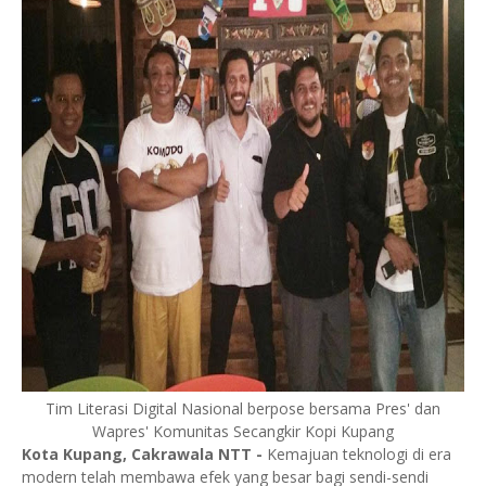
Tim Literasi Digital Nasional berpose bersama Pres' dan
Wapres' Komunitas Secangkir Kopi Kupang
Kota Kupang, Cakrawala NTT
-
Kemajuan teknologi di era
modern telah membawa efek yang besar bagi sendi-sendi