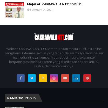
MAJALAH CAKRAWALA NTT EDISI 91
February 04, 2021
Website CAKRAWALANTT.COM merupakan media publikasi online
yang berisi informasi aktual yang terjadi dalam masyarakat. Selain
itu, media ini juga memberi ruang bagi masyarakat untuk
berpartisipasi melalui konten yang disediakan seperti artikel,
sastra, dan konten lainnya.
RANDOM POSTS