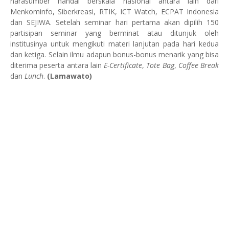
narasumber handal berskala nasional antara lain dari
Menkominfo, Siberkreasi, RTIK, ICT Watch, ECPAT Indonesia
dan SEJIWA. Setelah seminar hari pertama akan dipilih 150
partisipan seminar yang berminat atau ditunjuk oleh
institusinya untuk mengikuti materi lanjutan pada hari kedua
dan ketiga. Selain ilmu adapun bonus-bonus menarik yang bisa
diterima peserta antara lain
E-Certificate
,
Tote Bag
,
Coffee Break
dan
Lunch
.
(Lamawato)