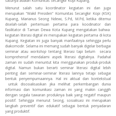
satunya adalah Komunitas Secangkir Kopi Kupang.
Menurut salah satu koordinator kegiatan ini dan juga
merupakan “Wakil Presiden” Komunitas Secangkir Kopi (KSK)
Kupang, Marianus Seong Ndewi, S.Pd, M.Pd, ketika ditemui
diselah-selah pertemuan pertama para koodinator dan
fasilitator di Taman Dewa Kota Kupang mengatakan bahwa
kegiatan literasi digital ini merupakan kegiatan pertama di kota
Kupang. Kegiatan ini juga banyak manfaatnya sehingga perlu
diakomodir. Selama ini memang sudah banyak digelar berbagai
seminar atau
workshop
tentang literasi tapi belum
secara
komprehensif mendalami aspek literasi digitalnya. Padahal
zaman ini sudah menuntut kita menggunakan produk-produk
digital. Namun bukan berarti seminar literasi digital lebih
penting dari seminar-seminar literasi lainnya tetapi sebagai
bentuk penyempurnaannya. Hal ini aktual dan kontekstual
untuk disosialisasikan jika melihat perkembangan dunia
informasi dan komunikasi zaman ini yang makin canggih
dengan segala tawaran produknya baik yang negatif maupun
positif. Sehingga menurut Seong, sosialisasi ini merupakan
langkah preventif dan edukatif sebagai bentuk penyadaran
yang produktif.