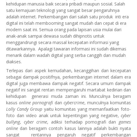
kehidupan manusia baik secara pribadi maupun sosial. Salah
satu kemajuan teknologi yang sangat besar pengaruhnya
adalah internet. Perkembangan dari salah satu produk
inti era
digital ini telah membooming sangat mudah dan cepat di era
modern saat ini. Semua orang pada lapisan usia mulai dari
anak-anak sampai dewasa sudah dihipnotis untuk
menggandrungi secara massal kecepatan informasi yang
ditawarkannya.
Apalagi tawaran informasi ini sudah dikemas
menarik dalam wadah digital yang serba canggih dan mudah
diakses.
Terlepas dari aspek kemudahan, kecanggihan dan kecepatan
sebagai dampak positifnya, perkembangan internet dalam era
digital juga membawa dampak negatif. Secara umum dampak
negatif ini sangat rentan mempengaruhi martabat kedirian dan
kehidupan
generasi muda zaman ini. Munculnya beragam
kasus
online pornografi
dan
cybercrime
, munculnya komunitas
Lolly Candy Group
yaitu komunitas yang memanfaatkan foto-
foto dan video anak untuk kepentingan yang negative,
cyber
bullyng
,
cyber crime
, adiksi terhadap pornografi dan
games
online
dan beragam contoh kasus lainnya adalah bukti nyata
sangat
rentannya pengaruh negatif perkembangan