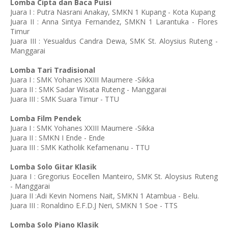
Lomba Cipta dan Baca Puisi
Juara I : Putra Nasrani Anakay, SMKN 1 Kupang - Kota Kupang
Juara II : Anna Sintya Fernandez, SMKN 1 Larantuka - Flores
Timur
Juara III : Yesualdus Candra Dewa, SMK St. Aloysius Ruteng -
Manggarai
Lomba Tari Tradisional
Juara I : SMK Yohanes XXIII Maumere -Sikka
Juara II : SMK Sadar Wisata Ruteng - Manggarai
Juara III : SMK Suara Timur - TTU
Lomba Film Pendek
Juara I : SMK Yohanes XXIII Maumere -Sikka
Juara II : SMKN I Ende - Ende
Juara III : SMK Katholik Kefamenanu - TTU
Lomba Solo Gitar Klasik
Juara I : Gregorius Eocellen Manteiro, SMK St. Aloysius Ruteng
- Manggarai
Juara II :Adi Kevin Nomens Nait, SMKN 1 Atambua - Belu.
Juara III : Ronaldino E.F.D.J Neri, SMKN 1 Soe - TTS
Lomba Solo Piano Klasik