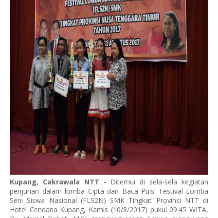
Kupang, Cakrawala NTT -
Ditemui di sela-sela kegiatan
penjurian dalam lomba Cipta dan Baca Puisi Festival Lomba
Seni Siswa Nasional (FLS2N) SMK Tingkat Provinsi NTT di
Hotel Cendana Kupang, Kamis (10/8/2017) pukul 09.45 WITA,