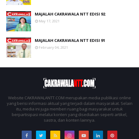
MAJALAH CAKRAWALA NTT EDISI 92
May 17, 2021
MAJALAH CAKRAWALA NTT EDISI 91
February 04, 2021
Website CAKRAWALANTT.COM merupakan media publikasi online
yang berisi informasi aktual yang terjadi dalam masyarakat. Selain
itu, media ini juga memberi ruang bagi masyarakat untuk
berpartisipasi melalui konten yang disediakan seperti artikel,
sastra, dan konten lainnya.