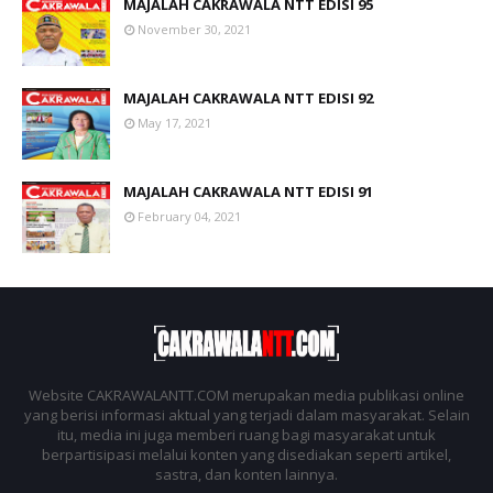
MAJALAH CAKRAWALA NTT EDISI 95
November 30, 2021
MAJALAH CAKRAWALA NTT EDISI 92
May 17, 2021
MAJALAH CAKRAWALA NTT EDISI 91
February 04, 2021
Website CAKRAWALANTT.COM merupakan media publikasi online
yang berisi informasi aktual yang terjadi dalam masyarakat. Selain
itu, media ini juga memberi ruang bagi masyarakat untuk
berpartisipasi melalui konten yang disediakan seperti artikel,
sastra, dan konten lainnya.