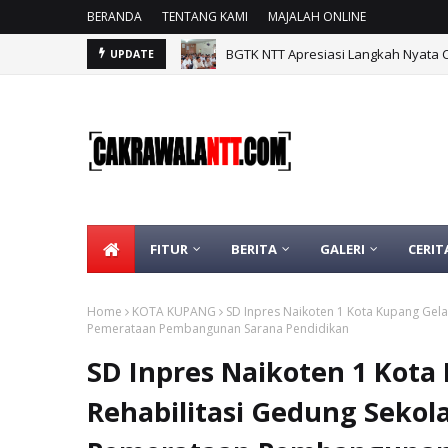
BERANDA
TENTANG KAMI
MAJALAH ONLINE
BGTK NTT Apresiasi Langkah Nyata 
UPDATE
FITUR
BERITA
GALERI
CERIT
Home
KOTA KUPANG
SD Inpres Naikoten 1 Kota Kupang Gela
Pemerataan Pembangunan Sarana Pendidikan
SD Inpres Naikoten 1 Kota
Rehabilitasi Gedung Sekol