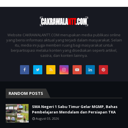
Website CAKRAWALANTT.COM merupakan media publikasi online
yang berisi informasi aktual yang terjadi dalam masyarakat. Selain
itu, media ini juga memberi ruang bagi masyarakat untuk
berpartisipasi melalui konten yang disediakan seperti artikel,
sastra, dan konten lainnya.
RANDOM POSTS
SMA Negeri 1 Sabu Timur Gelar MGMP, Bahas
Pembelajaran Mendalam dan Persiapan TKA
August 03, 2026