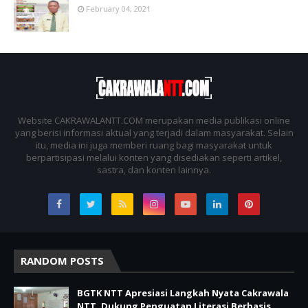
February 04, 2021
Website CAKRAWALANTT.COM merupakan media publikasi online
yang berisi informasi aktual yang terjadi dalam masyarakat. Selain
itu, media ini juga memberi ruang bagi masyarakat untuk
berpartisipasi melalui konten yang disediakan seperti artikel,
sastra, dan konten lainnya.
RANDOM POSTS
BGTK NTT Apresiasi Langkah Nyata Cakrawala
NTT, Dukung Penguatan Literasi Berbasis