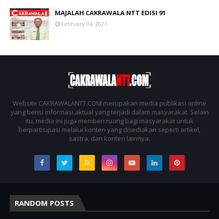
MAJALAH CAKRAWALA NTT EDISI 91
February 04, 2021
Website CAKRAWALANTT.COM merupakan media publikasi online
yang berisi informasi aktual yang terjadi dalam masyarakat. Selain
itu, media ini juga memberi ruang bagi masyarakat untuk
berpartisipasi melalui konten yang disediakan seperti artikel,
sastra, dan konten lainnya.
RANDOM POSTS