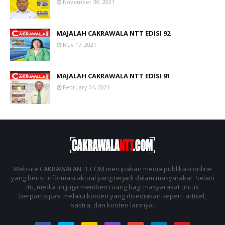
November 30, 2021
MAJALAH CAKRAWALA NTT EDISI 92
May 17, 2021
MAJALAH CAKRAWALA NTT EDISI 91
February 04, 2021
Website CAKRAWALANTT.COM merupakan media publikasi online
yang berisi informasi aktual yang terjadi dalam masyarakat. Selain
itu, media ini juga memberi ruang bagi masyarakat untuk
berpartisipasi melalui konten yang disediakan seperti artikel,
sastra, dan konten lainnya.