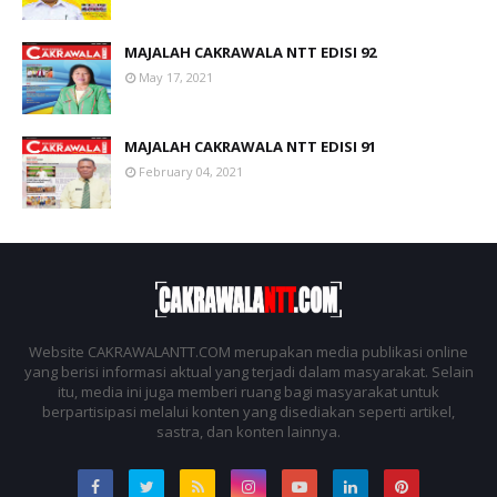
MAJALAH CAKRAWALA NTT EDISI 92
May 17, 2021
MAJALAH CAKRAWALA NTT EDISI 91
February 04, 2021
Website CAKRAWALANTT.COM merupakan media publikasi online
yang berisi informasi aktual yang terjadi dalam masyarakat. Selain
itu, media ini juga memberi ruang bagi masyarakat untuk
berpartisipasi melalui konten yang disediakan seperti artikel,
sastra, dan konten lainnya.