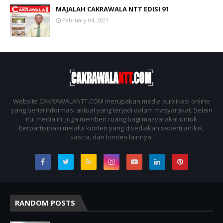
MAJALAH CAKRAWALA NTT EDISI 91
February 04, 2021
Website CAKRAWALANTT.COM merupakan media publikasi online
yang berisi informasi aktual yang terjadi dalam masyarakat. Selain
itu, media ini juga memberi ruang bagi masyarakat untuk
berpartisipasi melalui konten yang disediakan seperti artikel,
sastra, dan konten lainnya.
RANDOM POSTS