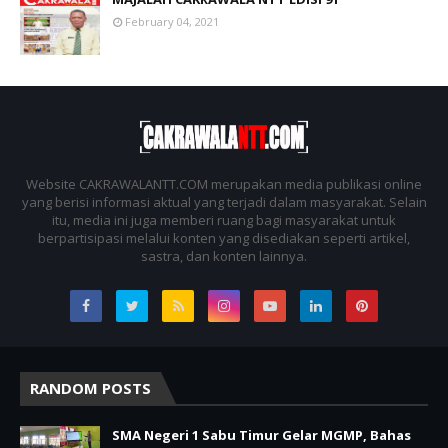
February 04, 2021
Website CAKRAWALANTT.COM merupakan media publikasi online
yang berisi informasi aktual yang terjadi dalam masyarakat. Selain
itu, media ini juga memberi ruang bagi masyarakat untuk
berpartisipasi melalui konten yang disediakan seperti artikel,
sastra, dan konten lainnya.
RANDOM POSTS
SMA Negeri 1 Sabu Timur Gelar MGMP, Bahas