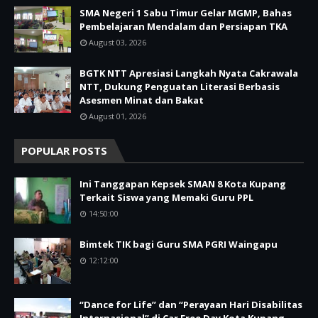
SMA Negeri 1 Sabu Timur Gelar MGMP, Bahas
Pembelajaran Mendalam dan Persiapan TKA
August 03, 2026
BGTK NTT Apresiasi Langkah Nyata Cakrawala
NTT, Dukung Penguatan Literasi Berbasis
Asesmen Minat dan Bakat
August 01, 2026
POPULAR POSTS
Ini Tanggapan Kepsek SMAN 8 Kota Kupang
Terkait Siswa yang Memaki Guru PPL
14:50:00
Bimtek TIK bagi Guru SMA PGRI Waingapu
12:12:00
“Dance for Life” dan “Perayaan Hari Disabilitas
Internasional” di Car Free Day Kota Kupang