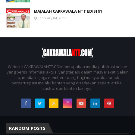
MAJALAH CAKRAWALA NTT EDISI 91
February 04, 2021
Website CAKRAWALANTT.COM merupakan media publikasi online
yang berisi informasi aktual yang terjadi dalam masyarakat. Selain
itu, media ini juga memberi ruang bagi masyarakat untuk
berpartisipasi melalui konten yang disediakan seperti artikel,
sastra, dan konten lainnya.
RANDOM POSTS