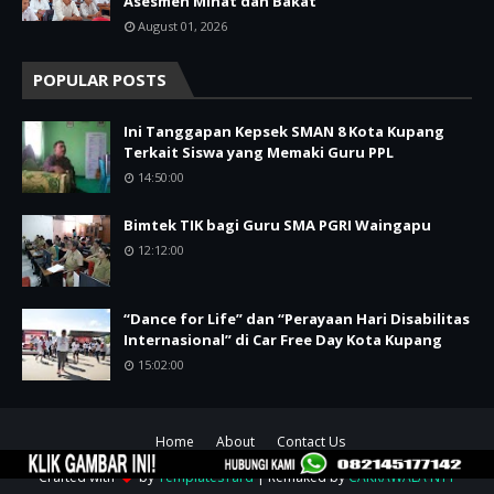
Asesmen Minat dan Bakat
August 01, 2026
POPULAR POSTS
Ini Tanggapan Kepsek SMAN 8 Kota Kupang
Terkait Siswa yang Memaki Guru PPL
14:50:00
Bimtek TIK bagi Guru SMA PGRI Waingapu
12:12:00
“Dance for Life” dan “Perayaan Hari Disabilitas
Internasional” di Car Free Day Kota Kupang
15:02:00
Home
About
Contact Us
Crafted with
by
TemplatesYard
| Remaked by
CAKRAWALA NTT