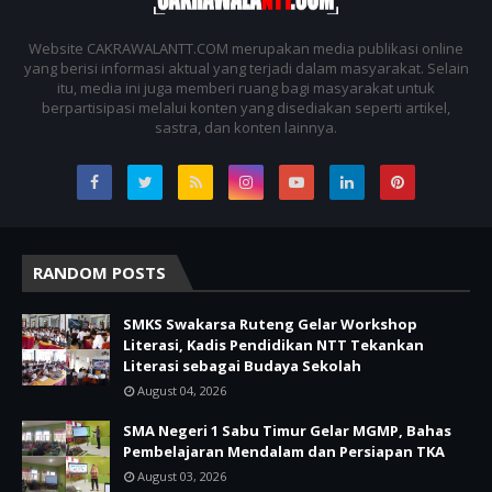
Website CAKRAWALANTT.COM merupakan media publikasi online
yang berisi informasi aktual yang terjadi dalam masyarakat. Selain
itu, media ini juga memberi ruang bagi masyarakat untuk
berpartisipasi melalui konten yang disediakan seperti artikel,
sastra, dan konten lainnya.
RANDOM POSTS
SMKS Swakarsa Ruteng Gelar Workshop
Literasi, Kadis Pendidikan NTT Tekankan
Literasi sebagai Budaya Sekolah
August 04, 2026
SMA Negeri 1 Sabu Timur Gelar MGMP, Bahas
Pembelajaran Mendalam dan Persiapan TKA
August 03, 2026