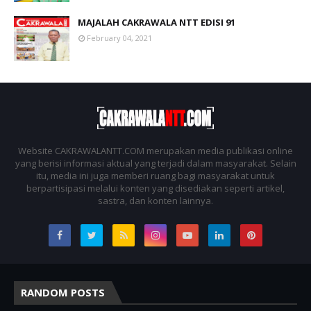
MAJALAH CAKRAWALA NTT EDISI 91
February 04, 2021
Website CAKRAWALANTT.COM merupakan media publikasi online
yang berisi informasi aktual yang terjadi dalam masyarakat. Selain
itu, media ini juga memberi ruang bagi masyarakat untuk
berpartisipasi melalui konten yang disediakan seperti artikel,
sastra, dan konten lainnya.
RANDOM POSTS