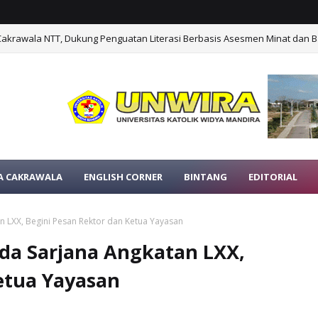
Cakrawala NTT, Dukung Penguatan Literasi Berbasis Asesmen Minat dan B
A CAKRAWALA
ENGLISH CORNER
BINTANG
EDITORIAL
 LXX, Begini Pesan Rektor dan Ketua Yayasan
da Sarjana Angkatan LXX,
etua Yayasan