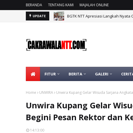
BERANDA
TENTANG KAMI
MAJALAH ONLINE
BGTK NTT Apresiasi Langkah Nyata 
UPDATE
FITUR
BERITA
GALERI
CERIT
Home
UNWIRA
Unwira Kupang Gelar Wisuda Sarjana Angkatan
Unwira Kupang Gelar Wisu
Begini Pesan Rektor dan K
14:13:00