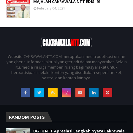
MAJALAH CAKRAWALA NTT EDISI 91
February 04, 2021
Website CAKRAWALANTT.COM merupakan media publikasi online
yang berisi informasi aktual yang terjadi dalam masyarakat. Selain
itu, media ini juga memberi ruang bagi masyarakat untuk
berpartisipasi melalui konten yang disediakan seperti artikel,
sastra, dan konten lainnya.
RANDOM POSTS
BGTK NTT Apresiasi Langkah Nyata Cakrawala