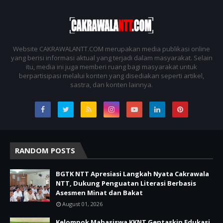
Website CAKRAWALANTT.COM merupakan media publikasi online
yang berisi informasi aktual yang terjadi dalam masyarakat. Selain
itu, media ini juga memberi ruang bagi masyarakat untuk
berpartisipasi melalui konten yang disediakan seperti artikel,
sastra, dan konten lainnya.
RANDOM POSTS
BGTK NTT Apresiasi Langkah Nyata Cakrawala
NTT, Dukung Penguatan Literasi Berbasis
Asesmen Minat dan Bakat
August 01, 2026
Kelompok Mahasiswa KKNT Gentaskin Edukasi