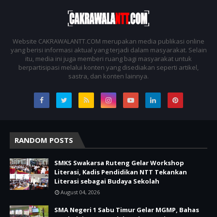
Website CAKRAWALANTT.COM merupakan media publikasi online
yang berisi informasi aktual yang terjadi dalam masyarakat. Selain
itu, media ini juga memberi ruang bagi masyarakat untuk
berpartisipasi melalui konten yang disediakan seperti artikel,
sastra, dan konten lainnya.
RANDOM POSTS
SMKS Swakarsa Ruteng Gelar Workshop
Literasi, Kadis Pendidikan NTT Tekankan
Literasi sebagai Budaya Sekolah
August 04, 2026
SMA Negeri 1 Sabu Timur Gelar MGMP, Bahas