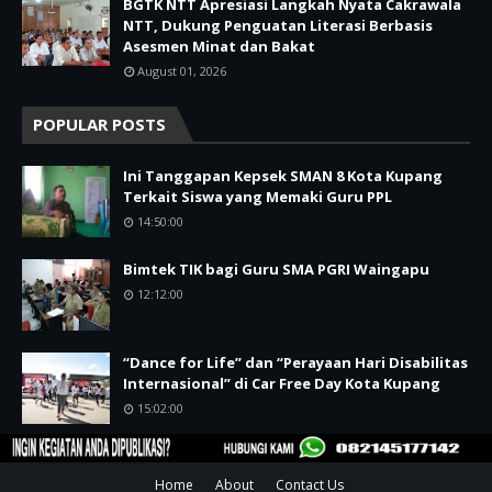
BGTK NTT Apresiasi Langkah Nyata Cakrawala
NTT, Dukung Penguatan Literasi Berbasis
Asesmen Minat dan Bakat
August 01, 2026
POPULAR POSTS
Ini Tanggapan Kepsek SMAN 8 Kota Kupang
Terkait Siswa yang Memaki Guru PPL
14:50:00
Bimtek TIK bagi Guru SMA PGRI Waingapu
12:12:00
“Dance for Life” dan “Perayaan Hari Disabilitas
Internasional” di Car Free Day Kota Kupang
15:02:00
Home
About
Contact Us