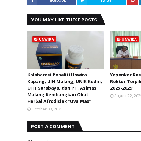
YOU MAY LIKE THESE POSTS
UNWIRA
UNWIRA
Kolaborasi Peneliti Unwira
Yapenkar Re
Kupang, UIN Malang, UNIK Kediri,
Rektor Terpil
UHT Surabaya, dan PT. Asimas
2025-2029
Malang Kembangkan Obat
August 22, 202
Herbal Afrodisiak “Uva Max”
October 03, 2025
POST A COMMENT