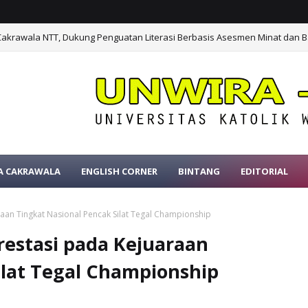
Cakrawala NTT, Dukung Penguatan Literasi Berbasis Asesmen Minat dan B
n Edukasi CBPR dan Perlindungan Konsumen bagi 252 Murid SMTK Benf
A CAKRAWALA
ENGLISH CORNER
BINTANG
EDITORIAL
an Tingkat Nasional Pencak Silat Tegal Championship
estasi pada Kejuaraan
ilat Tegal Championship