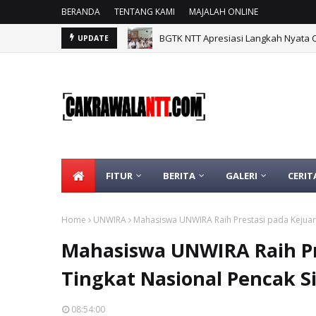
BERANDA
TENTANG KAMI
MAJALAH ONLINE
BGTK NTT Apresiasi Langkah Nyata 
UPDATE
Kelompok Mahasiswa KKNT Gentaski
FITUR
BERITA
GALERI
CERIT
Home
UNWIRA
Mahasiswa UNWIRA Raih Prestasi pada Kejuara
Mahasiswa UNWIRA Raih Pr
Tingkat Nasional Pencak S
08:54:00