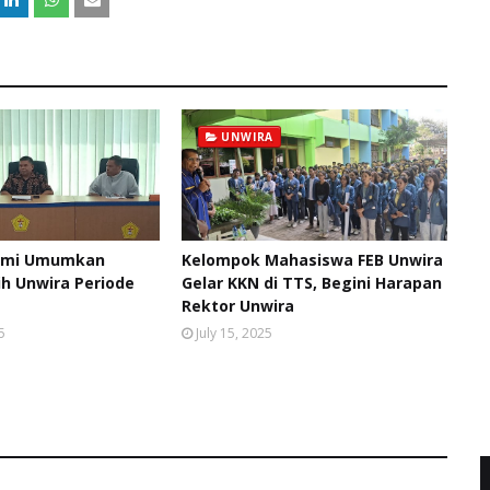
UNWIRA
smi Umumkan
Kelompok Mahasiswa FEB Unwira
ih Unwira Periode
Gelar KKN di TTS, Begini Harapan
Rektor Unwira
5
July 15, 2025