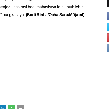
njadi inspirasi bagi mahasiswa lain untuk lebih
g,” pungkasnya.
(Berti Rinha/Ocha Saru/MDj/red)