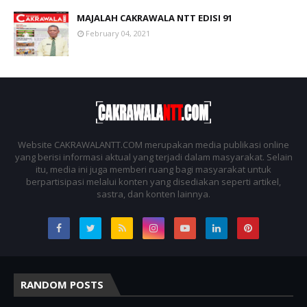
MAJALAH CAKRAWALA NTT EDISI 91
February 04, 2021
Website CAKRAWALANTT.COM merupakan media publikasi online
yang berisi informasi aktual yang terjadi dalam masyarakat. Selain
itu, media ini juga memberi ruang bagi masyarakat untuk
berpartisipasi melalui konten yang disediakan seperti artikel,
sastra, dan konten lainnya.
RANDOM POSTS