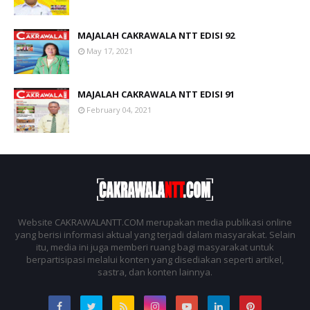
MAJALAH CAKRAWALA NTT EDISI 92
May 17, 2021
MAJALAH CAKRAWALA NTT EDISI 91
February 04, 2021
Website CAKRAWALANTT.COM merupakan media publikasi online
yang berisi informasi aktual yang terjadi dalam masyarakat. Selain
itu, media ini juga memberi ruang bagi masyarakat untuk
berpartisipasi melalui konten yang disediakan seperti artikel,
sastra, dan konten lainnya.