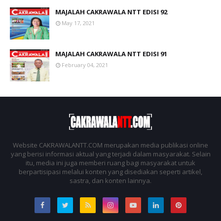
MAJALAH CAKRAWALA NTT EDISI 92
May 17, 2021
MAJALAH CAKRAWALA NTT EDISI 91
February 04, 2021
Website CAKRAWALANTT.COM merupakan media publikasi online
yang berisi informasi aktual yang terjadi dalam masyarakat. Selain
itu, media ini juga memberi ruang bagi masyarakat untuk
berpartisipasi melalui konten yang disediakan seperti artikel,
sastra, dan konten lainnya.