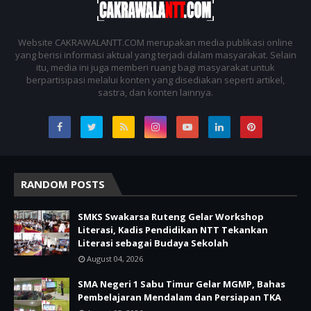
Website CAKRAWALANTT.COM merupakan media publikasi online
yang berisi informasi aktual yang terjadi dalam masyarakat. Selain
itu, media ini juga memberi ruang bagi masyarakat untuk
berpartisipasi melalui konten yang disediakan seperti artikel,
sastra, dan konten lainnya.
RANDOM POSTS
SMKS Swakarsa Ruteng Gelar Workshop
Literasi, Kadis Pendidikan NTT Tekankan
Literasi sebagai Budaya Sekolah
August 04, 2026
SMA Negeri 1 Sabu Timur Gelar MGMP, Bahas
Pembelajaran Mendalam dan Persiapan TKA