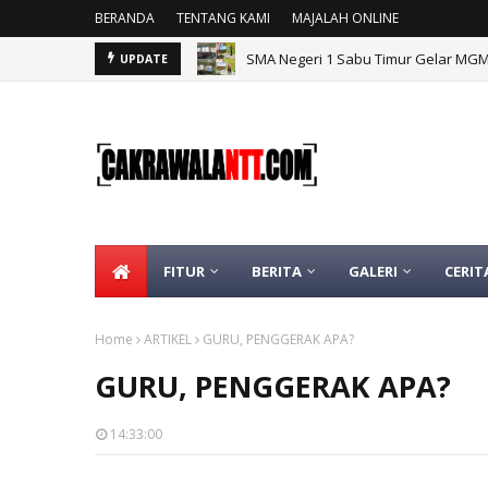
BERANDA
TENTANG KAMI
MAJALAH ONLINE
SMA Negeri 1 Sabu Timur Gelar MG
UPDATE
FITUR
BERITA
GALERI
CERIT
Home
ARTIKEL
GURU, PENGGERAK APA?
GURU, PENGGERAK APA?
14:33:00