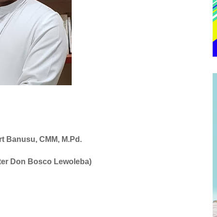
ert Banusu, CMM, M.Pd
.
ter Don Bosco Lewoleba
)